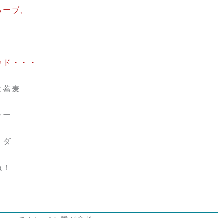
ハーブ、
カド・・・
は蕎麦
レー
ラダ
ね！