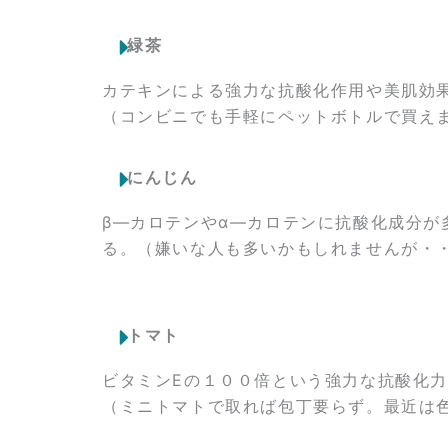
緑茶
カテキンによる強力な抗酸化作用や美肌効
（コンビニでも手軽にペットボトルで買え
にんじん
β―カロテンやα―カロテンに抗酸化成分が
る。（嫌いな人も多いかもしれませんが・
トマト
ビタミンEの１００倍という強力な抗酸化
（ミニトマトで取れば包丁要らず。最近は