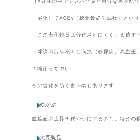
（※身体の中でタンパク質と余分な糖が結
劣化してAGEs（糖化最終生成物）とい
この老化物質は分解されにくく、蓄積する
体調不良や様々な病気（糖尿病、高血圧、
↑糖化って怖い
その糖化を防ぐ食べ物もあります。
めかぶ
血糖値の上昇を穏やかにするのと、糖分の
大豆製品