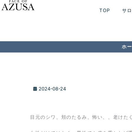
内
TOP
サ
容
を
ス
キ
ッ
ホ
プ
2024-08-24
目元のシワ、頬のたるみ、怖い、、老けた