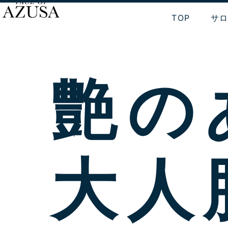
内
TOP
サ
容
を
ス
キ
ッ
艶の
プ
大人