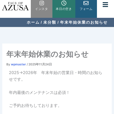
内
インスタ
本日の空き
フォーム
容
を
ス
ホーム
未分類
年末年始休業のお知らせ
キ
ッ
プ
年末年始休業のお知らせ
By
wpmaster
/
2025年11月24日
2025→2026年 年末年始の営業日・時間のお知ら
せです。
年内最後のメンテナンスは必須！
ご予約お待ちしております。