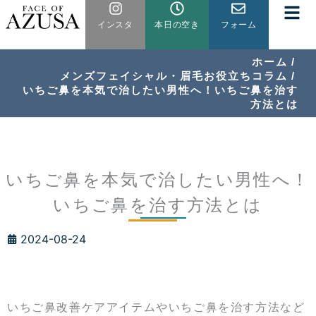
内
インスタ
本日の空き
フォーム
容
を
ス
ホーム
メンズフェイシャル・眉毛お役立ちコラム
キ
いちご鼻を本気で治したい男性へ！いちご鼻を治す
ッ
方法とは
プ
いちご鼻を本気で治したい男性へ！
いちご鼻を治す方法とは
2024-08-24
いちご鼻改善ケアアイテムやいちご鼻を治す方法など