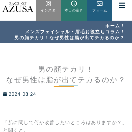
内
インスタ
本日の空き
フォーム
容
を
ス
ホーム
メンズフェイシャル・眉毛お役立ちコラム
キ
男の顔テカリ！なぜ男性は脂が出てテカるのか？
ッ
プ
男の顔テカリ！
なぜ男性は脂が出てテカるのか？
2024-08-24
「肌に関して何か改善したいところはありますか？」
と聞くと、